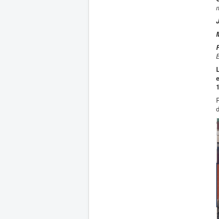
B
1
P
d