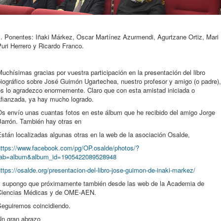
1. Ponentes: Iñaki Márkez, Oscar Martínez Azurmendi, Agurtzane Ortiz, Mari
uri Herrero y Ricardo Franco.
uchísimas gracias por vuestra participación en la presentación del libro
iográfico sobre José Guimón Ugartechea, nuestro profesor y amigo (o padre),
os lo agradezco enormemente. Claro que con esta amistad iniciada o
afianzada, ya hay mucho logrado.
Os envío unas cuantas fotos en este álbum que he recibido del amigo Jorge
Barrón. También hay otras en
stán localizadas algunas otras en la web de la asociación Osalde,
https://www.facebook.com/pg/OP.osalde/photos/?
tab=album&album_id=1905422089528948
ttps://osalde.org/presentacion-del-libro-jose-guimon-de-inaki-markez/
y supongo que próximamente también desde las web de la Academia de
Ciencias Médicas y de OME-AEN.
Seguiremos coincidiendo.
Un gran abrazo