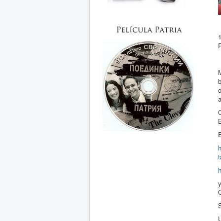
P
M
b
E
h