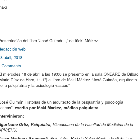
ñaki
resentación del libro “José Guimón..,” de Iñaki Márkez
Redacción web
8 abril, 2018
0 Comments
l miércoles 18 de abril a las 19:00 se presentó en la sala ONDARE de Bilbao
Maria Díaz de Haro, 11-1º) el libro de Iñaki Márkez “José Guimón, arquitecto
e la psiquiatría y la psicología vascas”
José Guimón Historias de un arquitecto de la psiquiatría y psicología
vascas”,
escrito por Iñaki Markez, médico psiquiatra
ntervinieron:
Agurtzane Ortiz, Psiquiatra
, Vicedecana de la Facultad de Medicina de la
UPV/EHU.
Oscar Martínez Azumendi
, Psiquiatra, Red de Salud Mental de Bizkaia y