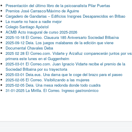
Presentación del último libro de la psicoanalista Pilar Puertas
Premios José Carrasco/Máximo de Aguirre
Cargadero de Gandarias – Edificios Insignes Desaparecidos en Bilbao
La muerte no hace a nadie mejor
Colegio Santiago Apóstol
ACMB Acto inaugural de curso 2025-2026
2025-10-18 El Correo. Clausura 185 Aniversario Sociedad Bilbaína
2025-09-12 Deia. Los juegos malabares de la edición que viene
Documental Chavales Deba
2025 02 28 El Correo.com. Vidarte y Arzalluz comparecerán juntos por ve
primera este lunes en el Guggenheim
2025-03-01 El Correo.com. Juan Ignacio Vidarte recibe el premio de la
Sociedad Bilbaina por su trayectoria
2025-03-01 Deia.eus. Una dama que le coge del brazo para el paseo
2025-02-05 El Correo. Visibilizando a las mujeres
2025-02-05 Deia. Una mesa redonda donde todo cuadra
31-01-2025 La Mirilla. El Correo. Ingreso gastronómico